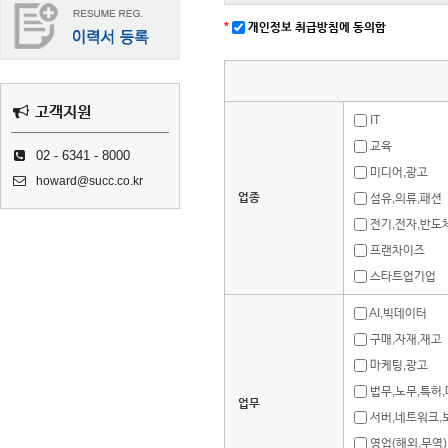
*
개인정보 취급방침에 동의함
고객지원
IT
교육
02 - 6341 - 8000
미디어,광고
howard@succ.co.kr
업종
섬유,의류,패션
전기,전자,반도
프랜차이즈
스타트업기업
AI,빅데이터
구매,자재,재고
마케팅,광고
법무,노무,특허
업무
서버,네트워크,
영업(해외,무역)