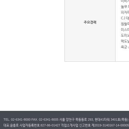
이비가
놀부 
피자마
CJ 
주요경력
원할머
미스터
도미노
맥도날
육군 
TEL. 02-6341-8000 FAX. 02-6341-8005 서울 양천구 목동동로 293, 현대41타워 3401호(목동)
대표:윤흥로 사업자등록번호:827-86-01427 직업소개사업 신고번호 제2019-3140167-14-00