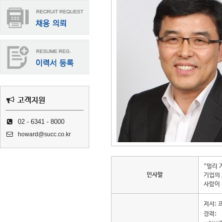
고객지원
02 - 6341 - 8000
howard@succ.co.kr
"멀리 
인사말
기업의
사람이 
저서:
경력: