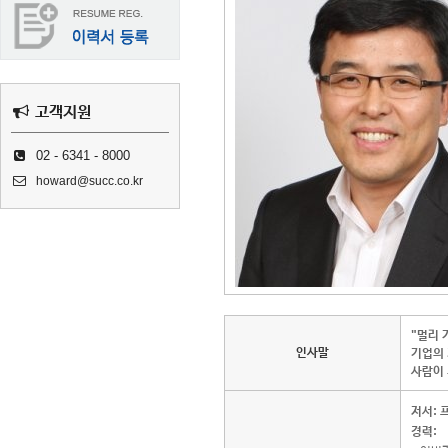
고객지원
02 - 6341 - 8000
howard@succ.co.kr
"멀리 
인사말
기업의
사람이 
저서:
경력: