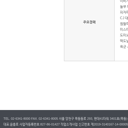
이비가
놀부 
피자마
CJ 
주요경력
원할머
미스터
도미노
맥도날
육군 
TEL. 02-6341-8000 FAX. 02-6341-8005 서울 양천구 목동동로 293, 현대41타워 3401호(목동)
대표:윤흥로 사업자등록번호:827-86-01427 직업소개사업 신고번호 제2019-3140167-14-00